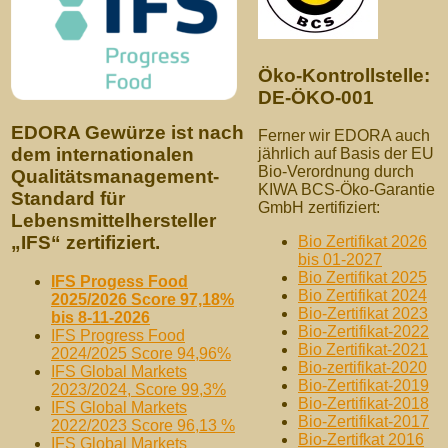
Öko-Kontrollstelle:
DE-ÖKO-001
EDORA Gewürze ist nach
Ferner wir EDORA auch
dem internationalen
jährlich auf Basis der EU
Bio-Verordnung durch
Qualitätsmanagement-
KIWA BCS-Öko-Garantie
Standard für
GmbH zertifiziert:
Lebensmittelhersteller
„IFS“ zertifiziert.
Bio Zertifikat 2026
bis 01-2027
Bio Zertifikat 2025
IFS Progess Food
Bio Zertifikat 2024
2025/2026 Score 97,18%
Bio-Zertifikat 2023
bis 8-11-2026
Bio-Zertifikat-2022
IFS Progress Food
Bio Zertifikat-2021
2024/2025 Score 94,96%
Bio-zertifikat-2020
IFS Global Markets
Bio-Zertifikat-2019
2023/2024, Score 99,3%
Bio-Zertifikat-2018
IFS Global Markets
Bio-Zertifikat-2017
2022/2023 Score 96,13 %
Bio-Zertifkat 2016
IFS Global Markets