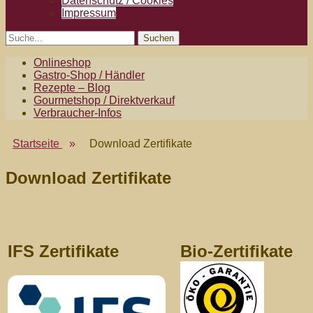
Datenschutz / Cookies
Impressum
Search
Suche
für:
Zweites
Zum
Onlineshop
Inhalt:
Gastro-Shop / Händler
Menü
Rezepte – Blog
Gourmetshop / Direktverkauf
Verbraucher-Infos
Startseite
»
Download Zertifikate
Download Zertifikate
IFS Zertifikate
Bio-Zertifikate