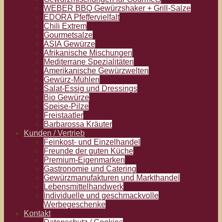
WEBER BBQ Gewürzshaker + Grill-Salze
EDORA Pfeffervielfalt
Chili Extrem
Gourmetsalze
ASIA Gewürze
Afrikanische Mischungen
Mediterrane Spezialitäten
Amerikanische Gewürzwelten
Gewürz-Mühlen
Salat-Essig und Dressings
Bio Gewürze
Speise-Pilze
Freistaatler
Barbarossa Kräuter
Kunden / Vertrieb
Feinkost- und Einzelhandel
Freunde der guten Küche
Premium-Eigenmarken
Gastronomie und Catering
Gewürzmanufakturen und Markthandel
Lebensmittelhandwerk
Individuelle und geschmackvolle
Werbegeschenke
Kontakt