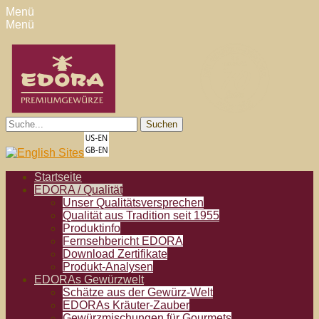
Menü
Menü
EDORA Gewürze
der Experte für exotische Gewürze
Suche
für:
Facebook
Email
Pinterest
YouTube
Instagram
Website
Erstes
Zum
Startseite
Inhalt:
EDORA / Qualität
Menü
Unser Qualitätsversprechen
Qualität aus Tradition seit 1955
Produktinfo
Fernsehbericht EDORA
Download Zertifikate
Produkt-Analysen
EDORAs Gewürzwelt
Schätze aus der Gewürz-Welt
EDORAs Kräuter-Zauber
Gewürzmischungen für Gourmets