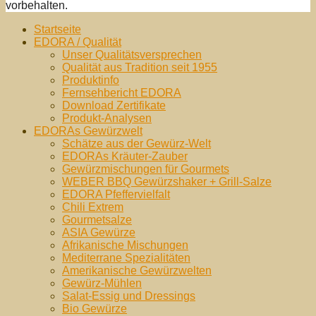
vorbehalten.
Nach
Startseite
oben
EDORA / Qualität
Unser Qualitätsversprechen
Qualität aus Tradition seit 1955
Produktinfo
Fernsehbericht EDORA
Download Zertifikate
Produkt-Analysen
EDORAs Gewürzwelt
Schätze aus der Gewürz-Welt
EDORAs Kräuter-Zauber
Gewürzmischungen für Gourmets
WEBER BBQ Gewürzshaker + Grill-Salze
EDORA Pfeffervielfalt
Chili Extrem
Gourmetsalze
ASIA Gewürze
Afrikanische Mischungen
Mediterrane Spezialitäten
Amerikanische Gewürzwelten
Gewürz-Mühlen
Salat-Essig und Dressings
Bio Gewürze