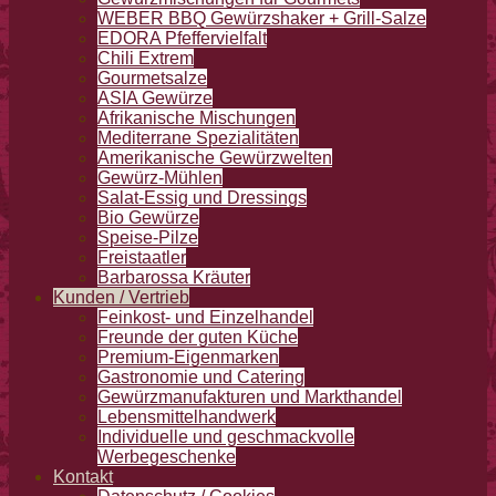
WEBER BBQ Gewürzshaker + Grill-Salze
EDORA Pfeffervielfalt
Chili Extrem
Gourmetsalze
ASIA Gewürze
Afrikanische Mischungen
Mediterrane Spezialitäten
Amerikanische Gewürzwelten
Gewürz-Mühlen
Salat-Essig und Dressings
Bio Gewürze
Speise-Pilze
Freistaatler
Barbarossa Kräuter
Kunden / Vertrieb
Feinkost- und Einzelhandel
Freunde der guten Küche
Premium-Eigenmarken
Gastronomie und Catering
Gewürzmanufakturen und Markthandel
Lebensmittelhandwerk
Individuelle und geschmackvolle
Werbegeschenke
Kontakt