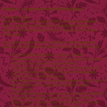
Gewürze – ein geschmackvoller Werbeträger.
Ein weiters Plus:
Da Gewürzdosen eine lange Zeit im Haushalt verbleiben,
und vor allem die edlen Dosen wiederbefüllt werden,
bleibt Ihre Werbebotschaft eine sehr lange Zeit bei Ihrem
Adressaten.
In Zusammenarbeit mit verschiedenen Werbeagenturen
haben wir viele Projekte realisiert, hier ein kleiner Auszug:
Für eine Marketing-Aktion „heiße + scharfe
Damenmode“ wurden ganze Chili-Schoten transparent
verpackt und mit einem Label versehen.
Für bayerische Fleischprodukte wirbt das bayerische
Landwirtschaftsministerium mit einem Probebeutel
EDORA Grill- und Bratengewürz.
Ein Hersteller, der im Gesundheitswesen tätig ist, setzt
verschiedene edel verpackte Kräuter für seine
Werbung ein.
Feinkostgeschäfte wünschen Ihren Kunden mit kleinen
Geschenkpackungen mit individuell beschrifteten
Etikett „Frohe Weihnachten“ oder bedanken sich bei
Firmen-Jubiläen für die langjährige Treue.