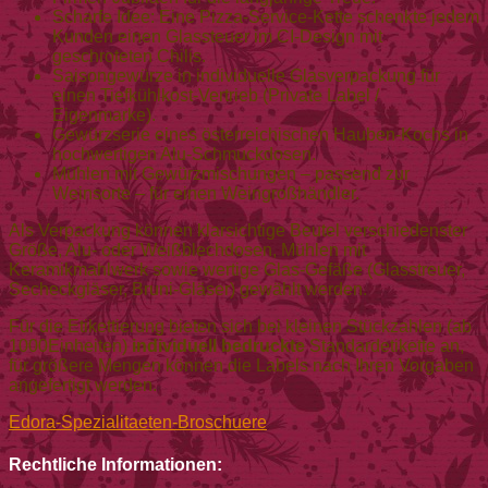
Scharfe Idee: Eine Pizza-Service-Kette schenkte jedem
Kunden einen Glassteuer im CI-Design mit
geschroteten Chilis.
Saisongewürze in individuelle Glasverpackung für
einen Tiefkühlkost-Vertrieb (Private Label /
Eigenmarke).
Gewürzserie eines österreichischen Hauben-Kochs in
hochwertigen Alu-Schmuckdosen.
Mühlen mit Gewürzmischungen – passend zur
Weinsorte – für einen Weingroßhändler.
Als Verpackung können klarsichtige Beutel verschiedenster
Größe, Alu- oder Weißblechdosen, Mühlen mit
Keramikmahlwerk sowie wertige Glas-Gefäße (Glasstreuer,
Secheckgläser, Bruni-Gläser) gewählt werden.
Für die Etikettierung bieten sich bei kleinen Stückzahlen (ab
1000Einheiten)
individuell bedruckte
Standardetikette an,
für größere Mengen können die Labels nach Ihren Vorgaben
angefertigt werden.
Edora-Spezialitaeten-Broschuere
Rechtliche Informationen: