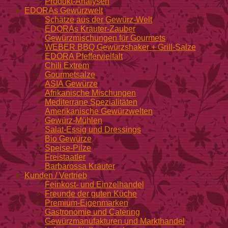
Produkt-Analysen
EDORAs Gewürzwelt
Schätze aus der Gewürz-Welt
EDORAs Kräuter-Zauber
Gewürzmischungen für Gourmets
WEBER BBQ Gewürzshaker + Grill-Salze
EDORA Pfeffervielfalt
Chili Extrem
Gourmetsalze
ASIA Gewürze
Afrikanische Mischungen
Mediterrane Spezialitäten
Amerikanische Gewürzwelten
Gewürz-Mühlen
Salat-Essig und Dressings
Bio Gewürze
Speise-Pilze
Freistaatler
Barbarossa Kräuter
Kunden / Vertrieb
Feinkost- und Einzelhandel
Freunde der guten Küche
Premium-Eigenmarken
Gastronomie und Catering
Gewürzmanufakturen und Markthandel