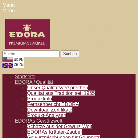
Menü
Menü
EDORA Gewürze
der Experte für exotische Gewürze
Suche
für:
Facebook
Email
Pinterest
YouTube
Instagram
Website
Erstes
Zum
Startseite
Inhalt:
EDORA / Qualität
Menü
Unser Qualitätsversprechen
Qualität aus Tradition seit 1955
Produktinfo
Fernsehbericht EDORA
Download Zertifikate
Produkt-Analysen
EDORAs Gewürzwelt
Schätze aus der Gewürz-Welt
EDORAs Kräuter-Zauber
Gewürzmischungen für Gourmets