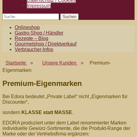
Datenschutz / Cookies
Impressum
Search
Suche
für:
Zweites
Zum
Onlineshop
Inhalt:
Gastro-Shop / Händler
Menü
Rezepte – Blog
Gourmetshop / Direktverkauf
Verbraucher-Infos
Startseite
»
Unsere Kunden
»
Premium-
Eigenmarken
Premium-Eigenmarken
Bei Edora bedeutet „Private Label“ nicht „Eigenmarken für
Discounter“,
sondern
KLASSE statt MASSE
.
EDORA produziert unter dem Label renommierter Marken
individuelle Gewürz-Sortimente, die die Produkt-Range der
Marke oder der Vertriebsfirma ergänzen: