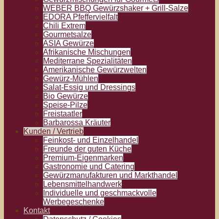
WEBER BBQ Gewürzshaker + Grill-Salze
EDORA Pfeffervielfalt
Chili Extrem
Gourmetsalze
ASIA Gewürze
Afrikanische Mischungen
Mediterrane Spezialitäten
Amerikanische Gewürzwelten
Gewürz-Mühlen
Salat-Essig und Dressings
Bio Gewürze
Speise-Pilze
Freistaatler
Barbarossa Kräuter
Kunden / Vertrieb
Feinkost- und Einzelhandel
Freunde der guten Küche
Premium-Eigenmarken
Gastronomie und Catering
Gewürzmanufakturen und Markthandel
Lebensmittelhandwerk
Individuelle und geschmackvolle
Werbegeschenke
Kontakt