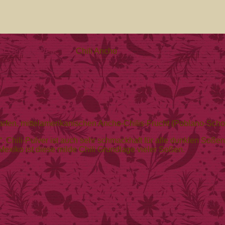
der Gewürz-Welt
»
Chili Ancho
arfen, mittelamerikanischen Ancho-Chilis-Frucht (Poblano-Schot
“. Chili-Pulver ist auch sehr schmackhaft für alle dunklen So
exiko ist diese milde Chili Grundlage vieler Soßen.