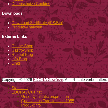
Datenschutz / Cookies
Downloads
Download Zertifikate (IFS/Bio)
Produkt-Analysen
Externe Links
Online-Shop
Gastro-Shop
Rezept-Blog
Info-Blog
Links
Copyright © 2026
EDORA Gewürze
. Alle Rechte vorbehalten.
Nach
Startseite
oben
EDORA / Qualität
Unser Qualitätsversprechen
Qualität aus Tradition seit 1955
Produktinfo