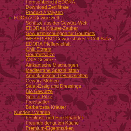
Fernsehbericht EDORA
Download Zertifikate
Produkt-Analysen
EDORAs Gewürzwelt
Schätze aus der Gewürz-Welt
EDORAs Kräuter-Zauber
Gewürzmischungen für Gourmets
WEBER BBQ Gewürzshaker + Grill-Salze
EDORA Pfeffervielfalt
Chili Extrem
Gourmetsalze
ASIA Gewürze
Afrikanische Mischungen
Mediterrane Spezialitäten
Amerikanische Gewürzwelten
Gewürz-Mühlen
Salat-Essig und Dressings
Bio Gewürze
Speise-Pilze
Freistaatler
Barbarossa Kräuter
Kunden / Vertrieb
Feinkost- und Einzelhandel
Freunde der guten Küche
Premium-Eigenmarken