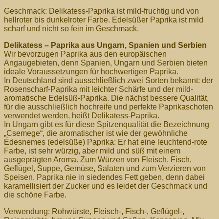
Geschmack: Delikatess-Paprika ist mild-fruchtig und von
hellroter bis dunkelroter Farbe. Edelsüßer Paprika ist mild
scharf und nicht so fein im Geschmack.
Delikatess – Paprika aus Ungarn, Spanien und Serbien
Wir bevorzugen Paprika aus den europäischen
Angaugebieten, denn Spanien, Ungarn und Serbien bieten
ideale Voraussetzungen für hochwertigen Paprika.
In Deutschland sind ausschließlich zwei Sorten bekannt: der
Rosenscharf-Paprika mit leichter Schärfe und der mild-
aromatische Edelsüß-Paprika. Die nächst bessere Qualität,
für die ausschließlich hochreife und perfekte Paprikaschoten
verwendet werden, heißt Delikatess-Paprika.
In Ungarn gibt es für diese Spitzenqualität die Bezeichnung
„Csemege“, die aromatischer ist wie der gewöhnliche
Édesnemes (edelsüße) Paprika: Er hat eine leuchtend-rote
Farbe, ist sehr würzig, aber mild und süß mit einem
ausgeprägten Aroma. Zum Würzen von Fleisch, Fisch,
Geflügel, Suppe, Gemüse, Salaten und zum Verzieren von
Speisen. Paprika nie in siedendes Fett geben, denn dabei
karamellisiert der Zucker und es leidet der Geschmack und
die schöne Farbe.
Verwendung: Rohwürste, Fleisch-, Fisch-, Geflügel-,