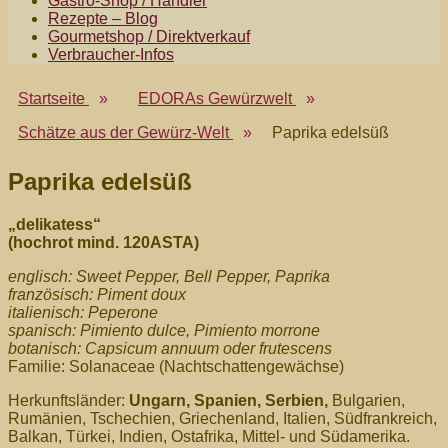
Gastro-Shop / Händler
Menü
Rezepte – Blog
Gourmetshop / Direktverkauf
Verbraucher-Infos
Startseite
»
EDORAs Gewürzwelt
»
Schätze aus der Gewürz-Welt
»
Paprika edelsüß
Paprika edelsüß
„delikatess“
(hochrot mind. 120ASTA)
englisch: Sweet Pepper, Bell Pepper, Paprika
französisch: Piment doux
italienisch: Peperone
spanisch: Pimiento dulce, Pimiento morrone
botanisch: Capsicum annuum oder frutescens
Familie: Solanaceae (Nachtschattengewächse)
Herkunftsländer:
Ungarn
, Spanien, Serbien,
Bulgarien,
Rumänien, Tschechien, Griechenland, Italien, Südfrankreich,
Balkan, Türkei, Indien, Ostafrika, Mittel- und Südamerika.