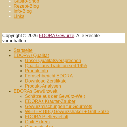
Gastro-Shop
Rezept-Blog
Info-Blog
Links
Copyright © 2026
EDORA Gewürze
. Alle Rechte
vorbehalten.
Nach
Startseite
oben
EDORA / Qualität
Unser Qualitätsversprechen
Qualität aus Tradition seit 1955
Produktinfo
Fernsehbericht EDORA
Download Zertifikate
Produkt-Analysen
EDORAs Gewürzwelt
Schätze aus der Gewürz-Welt
EDORAs Kräuter-Zauber
Gewürzmischungen für Gourmets
WEBER BBQ Gewürzshaker + Grill-Salze
EDORA Pfeffervielfalt
Chili Extrem
Gourmetsalze