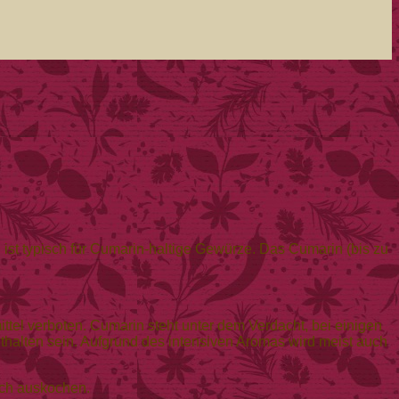
 ist typisch für Cumarin-haltige Gewürze. Das Cumarin (bis zu
el verboten. Cumarin steht unter dem Verdacht, bei einigen
halten sein. Aufgrund des intensiven Aromas wird meist auch
lch auskochen.