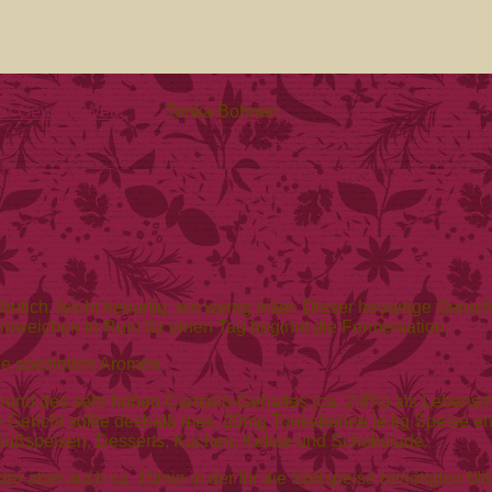
der Gewürz-Welt
»
Tonka Bohnen
ich, leicht heuartig, ein wenig bitter. Dieser heuartige Geruch
inweichen in Rum für einen Tag beginnt die Fermentation.
ie speziellen Aromen.
und des sehr hohen Cumarin-Gehaltes (ca. 2,8%) als Lebensmitt
 Gericht sollte deshalb max. 20mg Tonkabohne je kg Speise ent
 Süßspeisen, Desserts, Kuchen, Kekse und Schokolade.
er aber auch ca. 10min in der für die Süßspeise benötigten Mi