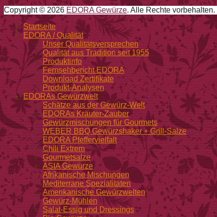
Copyright © 2026
EDORA Gewürze
. Alle Rechte vorbehalten.
Nach
Startseite
oben
EDORA / Qualität
Unser Qualitätsversprechen
Qualität aus Tradition seit 1955
Produktinfo
Fernsehbericht EDORA
Download Zertifikate
Produkt-Analysen
EDORAs Gewürzwelt
Schätze aus der Gewürz-Welt
EDORAs Kräuter-Zauber
Gewürzmischungen für Gourmets
WEBER BBQ Gewürzshaker + Grill-Salze
EDORA Pfeffervielfalt
Chili Extrem
Gourmetsalze
ASIA Gewürze
Afrikanische Mischungen
Mediterrane Spezialitäten
Amerikanische Gewürzwelten
Gewürz-Mühlen
Salat-Essig und Dressings