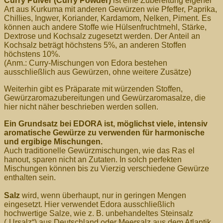
Curry Pulver (Curry Powder)
ist eine Zubereitung eigener
Art aus Kurkuma mit anderen Gewürzen wie Pfeffer, Paprika,
Chillies, Ingwer, Koriander, Kardamom, Nelken, Piment. Es
können auch andere Stoffe wie Hülsenfruchtmehl, Stärke,
Dextrose und Kochsalz zugesetzt werden. Der Anteil an
Kochsalz beträgt höchstens 5%, an anderen Stoffen
höchstens 10%.
(Anm.: Curry-Mischungen von Edora bestehen
ausschließlich aus Gewürzen, ohne weitere Zusätze)
Weiterhin gibt es Präparate mit würzenden Stoffen,
Gewürzaromazubereitungen und Gewürzaromasalze, die
hier nicht näher beschrieben werden sollen.
Ein Grundsatz bei EDORA ist, möglichst viele, intensiv
aromatische Gewürze zu verwenden für harmonische
und ergibige Mischungen.
Auch traditionelle Gewürzmischungen, wie das Ras el
hanout, sparen nicht an Zutaten. In solch perfekten
Mischungen können bis zu Vierzig verschiedene Gewürze
enthalten sein.
Salz
wird, wenn überhaupt, nur in geringen Mengen
eingesetzt. Hier verwendet Edora ausschließlich
hochwertige Salze, wie z. B. unbehandeltes Steinsalz
(„Ursalz“) aus Deutschland oder Meersalz aus dem Atlantik.