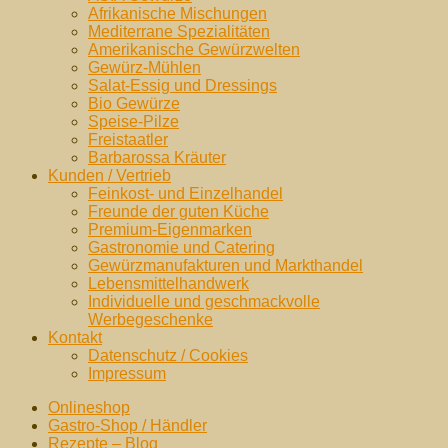
Afrikanische Mischungen
Mediterrane Spezialitäten
Amerikanische Gewürzwelten
Gewürz-Mühlen
Salat-Essig und Dressings
Bio Gewürze
Speise-Pilze
Freistaatler
Barbarossa Kräuter
Kunden / Vertrieb
Feinkost- und Einzelhandel
Freunde der guten Küche
Premium-Eigenmarken
Gastronomie und Catering
Gewürzmanufakturen und Markthandel
Lebensmittelhandwerk
Individuelle und geschmackvolle
Werbegeschenke
Kontakt
Datenschutz / Cookies
Impressum
Onlineshop
Gastro-Shop / Händler
Rezepte – Blog