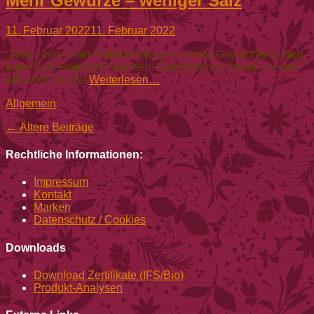
Mehr Gewürze – weniger Salz
Gepostet
11. Februar 2022
11. Februar 2022
am
„Wenn man einer Mahlzeit etwas scharfes Gewürz hinzufügt,
kann Salz eingespart werden: Erwachsenen fiel es in einer
aktuellen Studie
Weiterlesen…
Kategorien
Allgemein
Beitragsnavigation
←
Ältere Beiträge
Rechtliche Informationen:
Impressum
Kontakt
Marken
Datenschutz / Cookies
Downloads
Download Zertifikate (IFS/Bio)
Produkt-Analysen