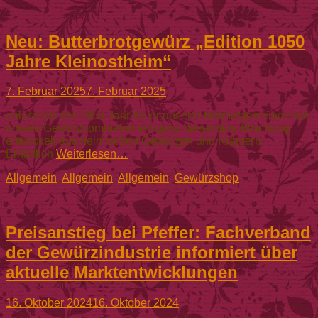
Neu: Butterbrotgewürz „Edition 1050
Jahre Kleinostheim“
Gepostet
7. Februar 2025
7. Februar 2025
am
anlässlich der 1050-Jahr-Feier unserer Heimatgemeinde hat
unsere Gewürzsommelièr ein ganz besondere Mischung
entwickelt aus heimischen Gewürzen und Kräutern.
Erhältlich
Weiterlesen…
Kategorien
Allgemein
,
Allgemein
,
Allgemein
,
Gewürzshop
Preisanstieg bei Pfeffer: Fachverband
der Gewürzindustrie informiert über
aktuelle Marktentwicklungen
Gepostet
16. Oktober 2024
16. Oktober 2024
am