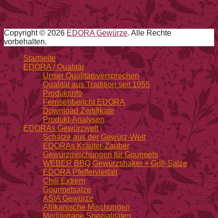
Copyright © 2026
EDORA Gewürze
. Alle Rechte
vorbehalten.
Nach
Startseite
oben
EDORA / Qualität
Unser Qualitätsversprechen
Qualität aus Tradition seit 1955
Produktinfo
Fernsehbericht EDORA
Download Zertifikate
Produkt-Analysen
EDORAs Gewürzwelt
Schätze aus der Gewürz-Welt
EDORAs Kräuter-Zauber
Gewürzmischungen für Gourmets
WEBER BBQ Gewürzshaker + Grill-Salze
EDORA Pfeffervielfalt
Chili Extrem
Gourmetsalze
ASIA Gewürze
Afrikanische Mischungen
Mediterrane Spezialitäten