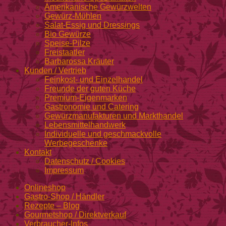
Amerikanische Gewürzwelten
Gewürz-Mühlen
Salat-Essig und Dressings
Bio Gewürze
Speise-Pilze
Freistaatler
Barbarossa Kräuter
Kunden / Vertrieb
Feinkost- und Einzelhandel
Freunde der guten Küche
Premium-Eigenmarken
Gastronomie und Catering
Gewürzmanufakturen und Markthandel
Lebensmittelhandwerk
Individuelle und geschmackvolle
Werbegeschenke
Kontakt
Datenschutz / Cookies
Impressum
Onlineshop
Gastro-Shop / Händler
Rezepte – Blog
Gourmetshop / Direktverkauf
Verbraucher-Infos