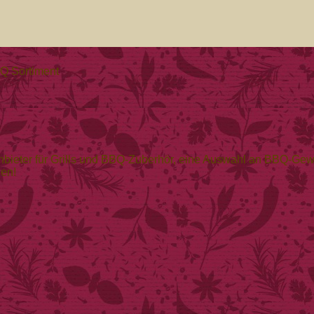
Q Sortiment
ieter für Grills und BBQ-Zuberhör, eine Auswahl an BBQ-Ge
len!