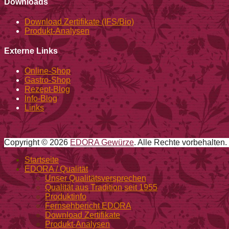
Downloads
Download Zertifikate (IFS/Bio)
Produkt-Analysen
Externe Links
Online-Shop
Gastro-Shop
Rezept-Blog
Info-Blog
Links
Copyright © 2026
EDORA Gewürze
. Alle Rechte vorbehalten.
Nach
Startseite
oben
EDORA / Qualität
Unser Qualitätsversprechen
Qualität aus Tradition seit 1955
Produktinfo
Fernsehbericht EDORA
Download Zertifikate
Produkt-Analysen