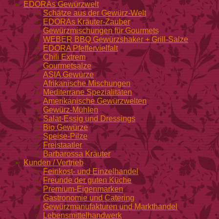
EDORAs Gewürzwelt
Schätze aus der Gewürz-Welt
EDORAs Kräuter-Zauber
Gewürzmischungen für Gourmets
WEBER BBQ Gewürzshaker + Grill-Salze
EDORA Pfeffervielfalt
Chili Extrem
Gourmetsalze
ASIA Gewürze
Afrikanische Mischungen
Mediterrane Spezialitäten
Amerikanische Gewürzwelten
Gewürz-Mühlen
Salat-Essig und Dressings
Bio Gewürze
Speise-Pilze
Freistaatler
Barbarossa Kräuter
Kunden / Vertrieb
Feinkost- und Einzelhandel
Freunde der guten Küche
Premium-Eigenmarken
Gastronomie und Catering
Gewürzmanufakturen und Markthandel
Lebensmittelhandwerk